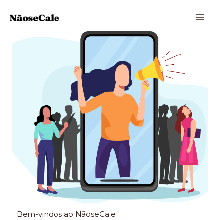
Ir
para
o
conteúdo
Bem-vindos ao NãoseCale